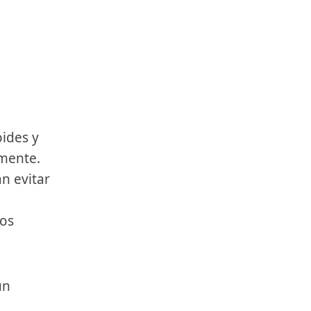
oides y
amente.
n evitar
ros
un