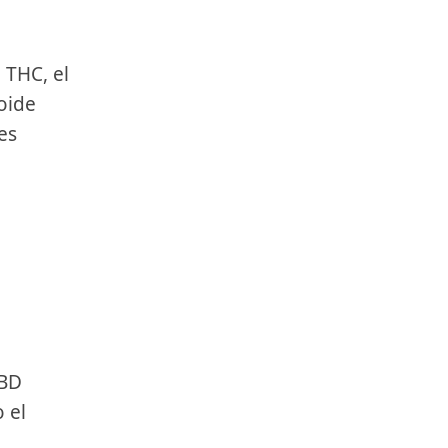
 THC, el
oide
es
CBD
 el