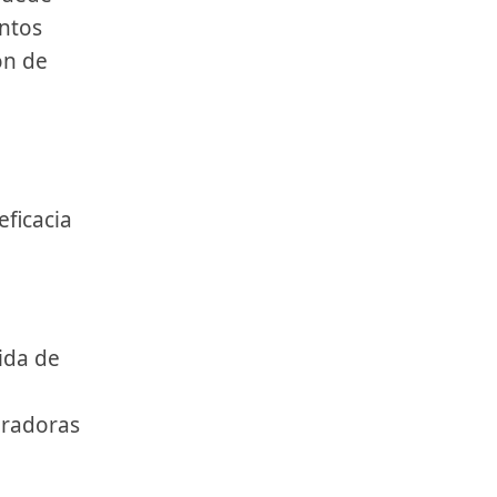
ntos
ón de
eficacia
ida de
gradoras