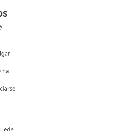
os
y
igar
D ha
ciarse
puede