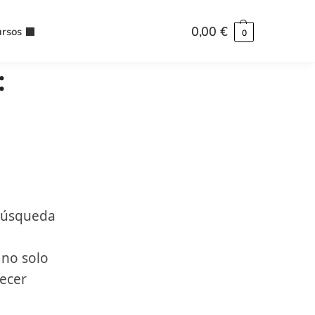
0,00
€
rsos
0
:
 búsqueda
no solo
recer