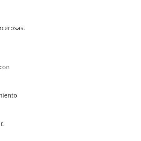
ncerosas.
 con
miento
r.