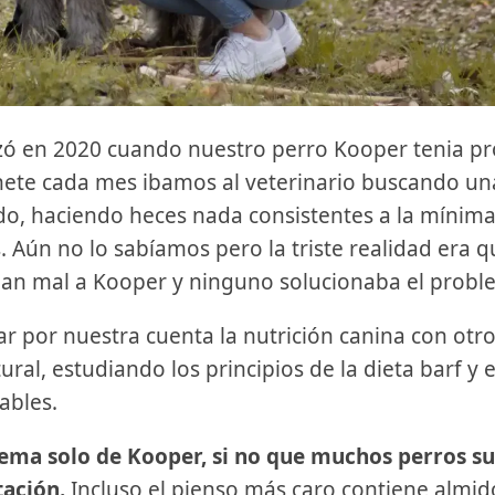
zó en 2020 cuando nuestro perro Kooper tenia p
nete cada mes ibamos al veterinario buscando un
do, haciendo heces nada consistentes a la mínim
 Aún no lo sabíamos pero la triste realidad era 
ban mal a Kooper y ninguno solucionaba el probl
r por nuestra cuenta la nutrición canina con otr
al, estudiando los principios de la dieta barf y 
ables.
ema solo de Kooper, si no que muchos perros su
tación.
Incluso el pienso más caro contiene almi