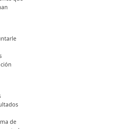
han
untarle
s
ción
s
ultados
ema de