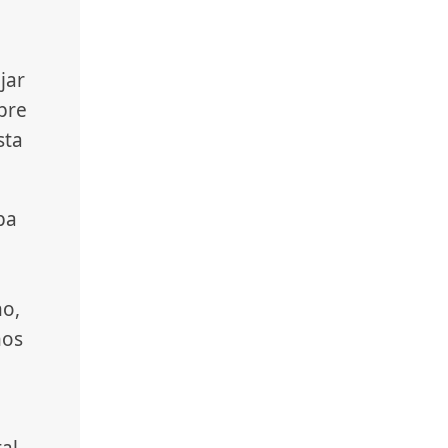
jar
pre
sta
pa
no,
hos
al