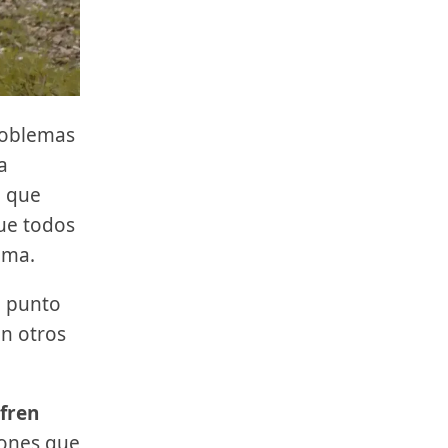
roblemas
a
a que
que todos
ema.
o punto
en otros
fren
dones que