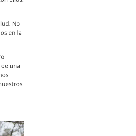
alud. No
os en la
ro
e de una
amos
 nuestros