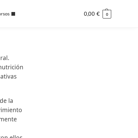
0,00
€
rsos
0
ral.
nutrición
ativas
de la
vimiento
emente
on ellos.