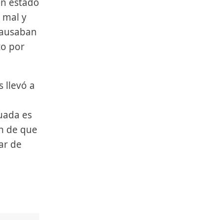
en estado
 mal y
 causaban
to por
 llevó a
uada es
ón de que
ar de