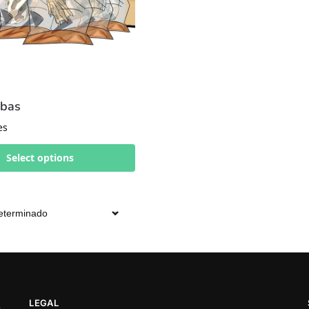
ebas
es
Select options
LEGAL