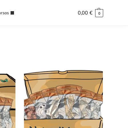
0,00
€
rsos
0