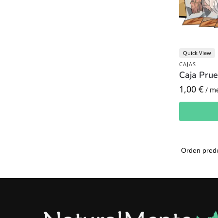
Quick View
CAJAS
Caja Pru
1,00
€
/ m